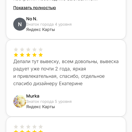
в будущем для идеального результата. Все
Показать полностью
остальные слились под разными предлогами
No N.
и только «Вот эти ребята» взяли и сделали.
N
Знаток города 4 уровня
Огромное спасибо!!!! Все было выполнено
Яндекс Карты
аккуратно, качественно, нереально быстро
и даже лучше, чем задумывалось.
Отдельное спасибо Алексею за подход
и готовность помочь, если бы не он, ничего
Делали тут вывеску, всем довольны, вывеска
не вышло бы. Обязательно вернусь ещё!
радует уже почти 2 года, яркая
и привлекательная, спасибо, отдельное
спасибо дизайнеру Екатерине
Murka
Знаток города 5 уровня
Яндекс Карты