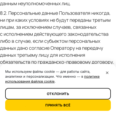
данным неуполномоченных лиц.
8.2. Персональные данные Пользователя никогда,
ни при каких условиях не будут переданы третьим
лицам, за исключением случаев, связанных
с исполнением действующего законодательства
либо в случае, если субъектом персональных
данных дано согласие Оператору на передачу
данных третьему лицу для исполнения
обязательств по гражданско-правовому договору.
8.3. В случае выявления неточностей
Мы используем файлы cookie — для работы сайта,
аналитики и персонализации. Что именно — в
политике
в персональных данных, Пользователь может
использования файлов cookie
.
актуализировать их самостоятельно, путем
направления Оператору уведомление на адрес
ОТКЛОНИТЬ
электронной почты Оператора hello@these-
ПРИНЯТЬ ВСЁ
guys.ru с пометкой «Актуализация персональных
данных».