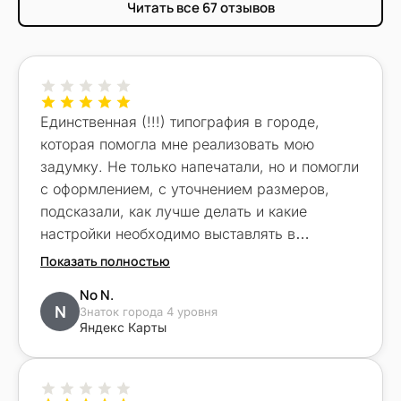
Читать все 67 отзывов
(откроется в новом окне)
Единственная (!!!) типография в городе,
которая помогла мне реализовать мою
задумку. Не только напечатали, но и помогли
с оформлением, с уточнением размеров,
подсказали, как лучше делать и какие
настройки необходимо выставлять в
будущем для идеального результата. Все
Показать полностью
остальные слились под разными предлогами
No N.
и только «Вот эти ребята» взяли и сделали.
N
Знаток города 4 уровня
Огромное спасибо!!!! Все было выполнено
Яндекс Карты
аккуратно, качественно, нереально быстро и
даже лучше, чем задумывалось. Отдельное
спасибо Алексею за подход и готовность