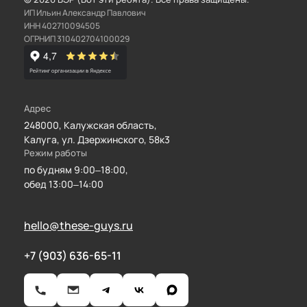
ИП Ильин Александр Павлович
ИНН 402710094505
ОГРНИП 310402704100029
Адрес
248000
,
Калужская область
,
Калуга
,
ул. Дзержинского, 58к3
Режим работы
по будням 9:00–18:00,
обед 13:00–14:00
hello@these-guys.ru
+7 (903) 636-65-11