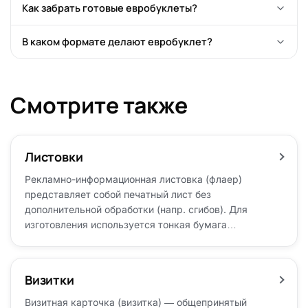
это отдельная платная услуга.
Как забрать готовые евробуклеты?
с менеджером цели буклета, и мы разработаем макет сами.
Свой файл сверьте с «Требованиями к макетам».
Самовывоз из мастерской в Калуге по будням (9:00–18:00)
В каком формате делают евробуклет?
или доставка по городу, области и другим регионам
России — условия согласуем при заказе.
Размер в развёрнутом виде — от А2 до А6, в зависимости
от объёма информации. Складываем гармошкой
или краями внутрь, в 1 или 2 фальца.
Смотрите также
Листовки
Рекламно-информационная листовка (флаер)
представляет собой печатный лист без
дополнительной обработки (напр. сгибов). Для
изготовления используется тонкая бумага
плотностью от…
Визитки
Визитная карточка (визитка) — общепринятый